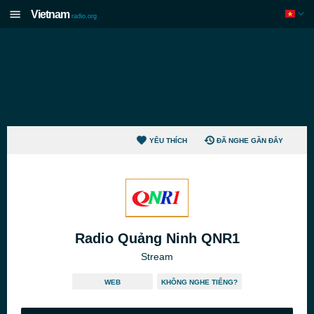
Vietnam
radio.org
YÊU THÍCH
ĐÃ NGHE GẦN ĐÂY
Radio Quảng Ninh QNR1
Stream
WEB
KHÔNG NGHE TIẾNG?