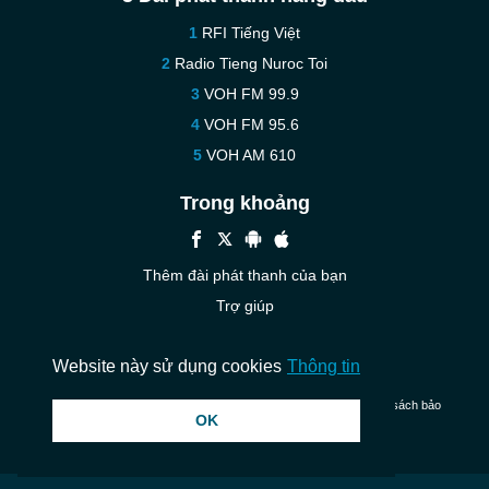
RFI Tiếng Việt
Radio Tieng Nuroc Toi
VOH FM 99.9
VOH FM 95.6
VOH AM 610
Trong khoảng
Thêm đài phát thanh của bạn
Trợ giúp
Liên hệ
Website này sử dụng cookies
Thông tin
© 2026 InstantAudio. Đã đăng ký Bản quyền. ・
DMCA
・
Chính sách bảo
OK
mật